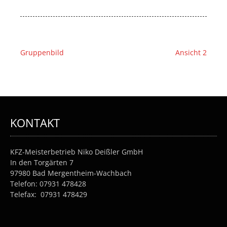
Beitragsnavigation
Gruppenbild
Ansicht 2
KONTAKT
KFZ-Meisterbetrieb Niko Deißler GmbH
In den Torgärten 7
97980 Bad Mergentheim-Wachbach
Telefon: 07931 478428
Telefax: 07931 478429